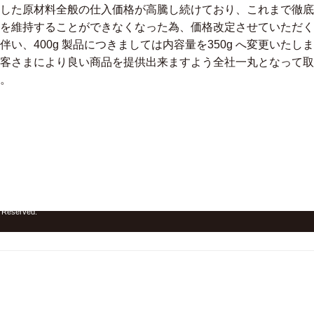
した原材料全般の仕入価格が高騰し続けており、これまで徹底
を維持することができなくなった為、価格改定させていただく
い、400g 製品につきましては内容量を350g へ変更いたし
客さまにより良い商品を提供出来ますよう全社一丸となって取
。
ジンギスカン ホーム
松尾ジンギスカン TOP
焼き方
松尾のなかみ