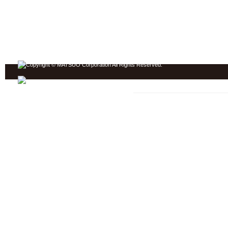
ジンギスカン ホーム
松尾ジンギスカン TOP
焼き方
松尾のなかみ
店舗情報
おいしい食べ方
もっとおいしく
羊肉について
お知らせ
商品一覧
お問い合わせ